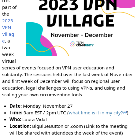
n is
part of
the
2023
VPN
Villag
e
, a
two-
week
virtual
series of events focused on VPN user education and
solidarity. The sessions held over the last week of November
and first week of December will focus on regional user
education, legal challenges to using VPNs, and using and
scaling your own circumvention tools.
Date:
Monday, November 27
Time:
9am EST / 2pm UTC (
what time is it in my city?
)
Who:
Laura Vidal
Location:
BigBlueButton or Zoom (Link to the meeting
will be shared with attendees the week of the event)