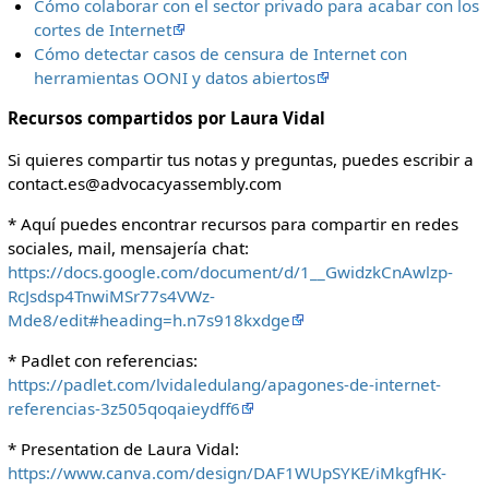
Cómo colaborar con el sector privado para acabar con los
cortes de Internet
Cómo detectar casos de censura de Internet con
herramientas OONI y datos abiertos
Recursos compartidos por Laura Vidal
Si quieres compartir tus notas y preguntas, puedes escribir a
contact.es@advocacyassembly.com
* Aquí puedes encontrar recursos para compartir en redes
sociales, mail, mensajería chat:
https://docs.google.com/document/d/1__GwidzkCnAwlzp-
RcJsdsp4TnwiMSr77s4VWz-
Mde8/edit#heading=h.n7s918kxdge
* Padlet con referencias:
https://padlet.com/lvidaledulang/apagones-de-internet-
referencias-3z505qoqaieydff6
* Presentation de Laura Vidal:
https://www.canva.com/design/DAF1WUpSYKE/iMkgfHK-