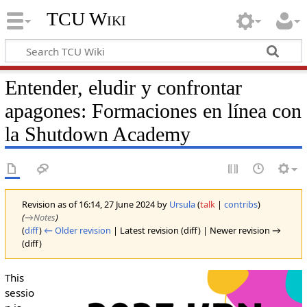
TCU Wiki
Entender, eludir y confrontar
apagones: Formaciones en línea con
la Shutdown Academy
Revision as of 16:14, 27 June 2024 by
Ursula
(
talk
|
contribs
)
(
→‎Notes
)
(
diff
)
← Older revision
| Latest revision (diff) | Newer revision →
(diff)
This
sessio